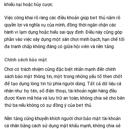
khiếu nại hoặc hủy cược.
Việc công khai rõ ràng các điều khoản giúp bet thủ nắm rõ
quyền lợi và nghĩa vụ của mình, đồng thời ngăn chặn các
hành vi lạm dụng hoặc hiểu sai quy định. Điều này cũng góp
phần vào việc xây dựng một sân chơi minh bạch, hạn chế tối
đa tranh chấp không đáng có giữa hội viên và nền tảng.
Chính sách bảo mật
Chơi có trách nhiệm cũng đặc biệt nhấn mạnh đến chính
sách bảo mật thông tin, một trong những yếu tố then chốt
để tạo dựng lòng tin từ phía người dùng. Tất cả dữ liệu cá
nhân như: họ tên, số điện thoại, tài khoản ngân hàng đều
được Kwin mã hóa và lưu trữ an toàn, không chia sẻ cho bên
thứ ba nếu không có sự đồng ý của bet thủ.
Nền tảng cũng khuyến khích người chơi bảo mật tài khoản
cá nhân bằng cách sử dụng mật khẩu mạnh, không chia sẻ