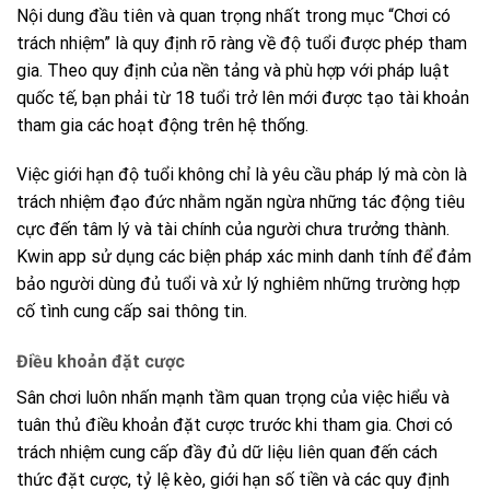
Nội dung đầu tiên và quan trọng nhất trong mục “Chơi có
trách nhiệm” là quy định rõ ràng về độ tuổi được phép tham
gia. Theo quy định của nền tảng và phù hợp với pháp luật
quốc tế, bạn phải từ 18 tuổi trở lên mới được tạo tài khoản
tham gia các hoạt động trên hệ thống.
Việc giới hạn độ tuổi không chỉ là yêu cầu pháp lý mà còn là
trách nhiệm đạo đức nhằm ngăn ngừa những tác động tiêu
cực đến tâm lý và tài chính của người chưa trưởng thành.
Kwin app sử dụng các biện pháp xác minh danh tính để đảm
bảo người dùng đủ tuổi và xử lý nghiêm những trường hợp
cố tình cung cấp sai thông tin.
Điều khoản đặt cược
Sân chơi luôn nhấn mạnh tầm quan trọng của việc hiểu và
tuân thủ điều khoản đặt cược trước khi tham gia. Chơi có
trách nhiệm cung cấp đầy đủ dữ liệu liên quan đến cách
thức đặt cược, tỷ lệ kèo, giới hạn số tiền và các quy định