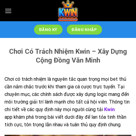
Bỏ
qua
nội
dung
ĐĂNG KÝ
ĐĂNG NHẬP
Chơi Có Trách Nhiệm Kwin – Xây Dựng
Cộng Đồng Văn Minh
Chơi có trách nhiệm là nguyên tắc quan trọng mọi bet thủ
cần nắm chắc trước khi tham gia cá cược trực tuyến. Tại
chuyên mục, các chính sách được xây dựng logic mang đến
môi trường giải trí lành mạnh cho tất cả hội viên. Thông tin
chi tiết về các quy định này mọi người cùng
tải
Kwin
app
khám phá trong bài viết dưới đây để lan tỏa tinh thần
tích cực, tôn trọng lẫn nhau và tuân thủ quy định chung.