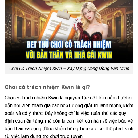
Chơi Có Trách Nhiệm Kwin – Xây Dựng Cộng Đồng Văn Minh
Chơi có trách nhiệm Kwin là gì?
Chơi có trách nhiệm Kwin là nguyên tắc cốt lõi nhằm hướng
dẫn hội viên tham gia các hoạt động giải trí lành mạnh, kiểm
soát và có ý thức. Đây không chỉ là việc tuân thủ các quy
định của nền tảng, mà còn là cam kết cá nhân về việc bảo vệ
bản thân và cộng đồng khỏi những tiêu cực có thể phát sinh
từ việc lạm dụng trò chơi trực tuyến.