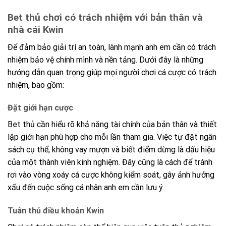
Bet thủ chơi có trách nhiệm với bản thân và
nhà cái Kwin
Để đảm bảo giải trí an toàn, lành mạnh anh em cần có trách
nhiệm bảo vệ chính mình và nền tảng. Dưới đây là những
hướng dẫn quan trọng giúp mọi người chơi cá cược có trách
nhiệm, bao gồm:
Đặt giới hạn cược
Bet thủ cần hiểu rõ khả năng tài chính của bản thân và thiết
lập giới hạn phù hợp cho mỗi lần tham gia. Việc tự đặt ngân
sách cụ thể, không vay mượn và biết điểm dừng là dấu hiệu
của một thành viên kinh nghiệm. Đây cũng là cách để tránh
rơi vào vòng xoáy cá cược không kiểm soát, gây ảnh hưởng
xấu đến cuộc sống cá nhân anh em cần lưu ý.
Tuân thủ điều khoản Kwin