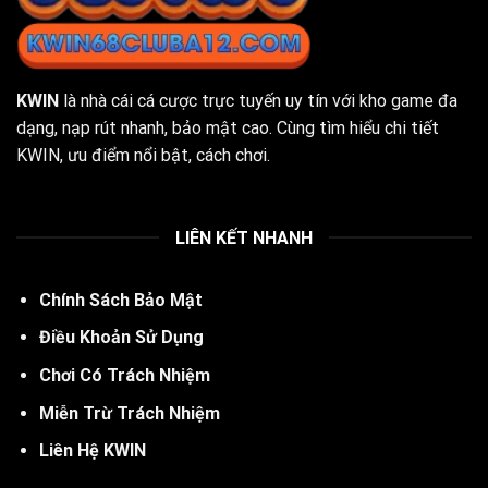
KWIN
là nhà cái cá cược trực tuyến uy tín với kho game đa
dạng, nạp rút nhanh, bảo mật cao. Cùng tìm hiểu chi tiết
KWIN, ưu điểm nổi bật, cách chơi.
LIÊN KẾT NHANH
Chính Sách Bảo Mật
Điều Khoản Sử Dụng
Chơi Có Trách Nhiệm
Miễn Trừ Trách Nhiệm
Liên Hệ KWIN