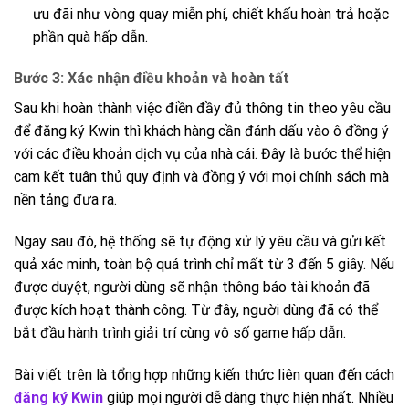
ưu đãi như vòng quay miễn phí, chiết khấu hoàn trả hoặc
phần quà hấp dẫn.
Bước 3: Xác nhận điều khoản và hoàn tất
Sau khi hoàn thành việc điền đầy đủ thông tin theo yêu cầu
để đăng ký Kwin thì khách hàng cần đánh dấu vào ô đồng ý
với các điều khoản dịch vụ của nhà cái. Đây là bước thể hiện
cam kết tuân thủ quy định và đồng ý với mọi chính sách mà
nền tảng đưa ra.
Ngay sau đó, hệ thống sẽ tự động xử lý yêu cầu và gửi kết
quả xác minh, toàn bộ quá trình chỉ mất từ 3 đến 5 giây. Nếu
được duyệt, người dùng sẽ nhận thông báo tài khoản đã
được kích hoạt thành công. Từ đây, người dùng đã có thể
bắt đầu hành trình giải trí cùng vô số game hấp dẫn.
Bài viết trên là tổng hợp những kiến thức liên quan đến cách
đăng ký Kwin
giúp mọi người dễ dàng thực hiện nhất. Nhiều