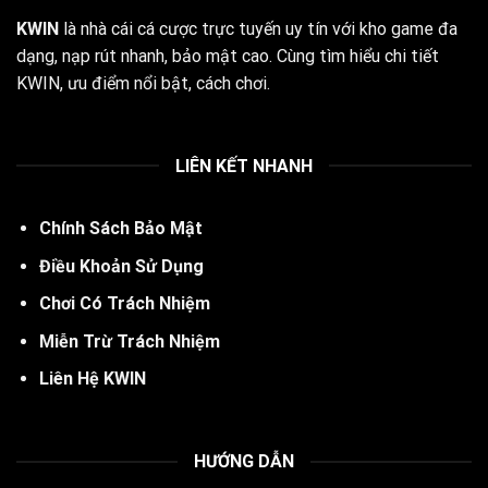
KWIN
là nhà cái cá cược trực tuyến uy tín với kho game đa
dạng, nạp rút nhanh, bảo mật cao. Cùng tìm hiểu chi tiết
KWIN, ưu điểm nổi bật, cách chơi.
LIÊN KẾT NHANH
Chính Sách Bảo Mật
Điều Khoản Sử Dụng
Chơi Có Trách Nhiệm
Miễn Trừ Trách Nhiệm
Liên Hệ KWIN
HƯỚNG DẪN