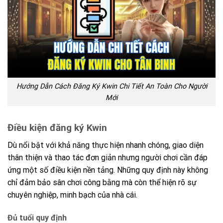
Hướng Dẫn Cách Đăng Ký Kwin Chi Tiết An Toàn Cho Người
Mới
Điều kiện đăng ký Kwin
Dù nổi bật với khả năng thực hiện nhanh chóng, giao diện
thân thiện và thao tác đơn giản nhưng người chơi cần đáp
ứng một số điều kiện nền tảng. Những quy định này không
chỉ đảm bảo sân chơi công bằng mà còn thể hiện rõ sự
chuyên nghiệp, minh bạch của nhà cái.
Đủ tuổi quy định