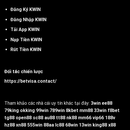
Đăng Ký KWIN
Đăng Nhập KWIN
Tải App KWIN
Nạp Tiền KWIN
Rút Tiền KWIN
Đối tác chiến lược
https://betvisa.contact/
Tham khảo các nhà cái uy tín khác tại đây:
3win
ee88
79king
okking
99win
789win
8kbet
mm88
33win
f8bet
tg88
open88
sc88
au88
tt88
nk88
mm66
vip66
188v
hz88
xn88
555win
88aa
lc88
68win
13win
king88
x88