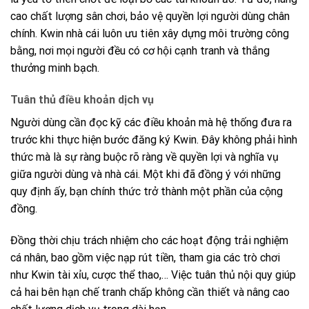
cao chất lượng sân chơi, bảo vệ quyền lợi người dùng chân
chính. Kwin nhà cái luôn ưu tiên xây dựng môi trường công
bằng, nơi mọi người đều có cơ hội cạnh tranh và thắng
thưởng minh bạch.
Tuân thủ điều khoản dịch vụ
Người dùng cần đọc kỹ các điều khoản mà hệ thống đưa ra
trước khi thực hiện bước đăng ký Kwin. Đây không phải hình
thức mà là sự ràng buộc rõ ràng về quyền lợi và nghĩa vụ
giữa người dùng và nhà cái. Một khi đã đồng ý với những
quy định ấy, bạn chính thức trở thành một phần của cộng
đồng.
Đồng thời chịu trách nhiệm cho các hoạt động trải nghiệm
cá nhân, bao gồm việc nạp rút tiền, tham gia các trò chơi
như Kwin tài xỉu, cược thể thao,… Việc tuân thủ nội quy giúp
cả hai bên hạn chế tranh chấp không cần thiết và nâng cao