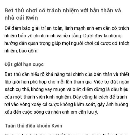
Bet thủ chơi có trách nhiệm với bản thân và
nhà cái Kwin
Để đảm bảo giải trí an toàn, lành mạnh anh em cần có trách
nhiệm bảo vệ chính mình và nền tảng. Dưới đây là những
hướng dẫn quan trọng giúp mọi người chơi cá cược có trách
nhiệm, bao gồm:
Đặt giới hạn cược
Bet thủ cần hiểu rõ khả năng tài chính của bản thân và thiết
lập giới hạn phù hợp cho mỗi lần tham gia. Việc tự đặt ngân
sách cụ thể, không vay mượn và biết điểm dừng là dấu hiệu
của một thành viên kinh nghiệm. Đây cũng là cách để tránh
rơi vào vòng xoáy cá cược không kiểm soát, gây ảnh hưởng
xấu đến cuộc sống cá nhân anh em cần lưu ý.
Tuân thủ điều khoản Kwin