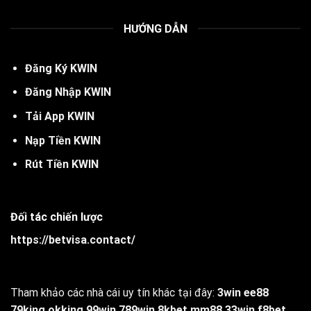
HƯỚNG DẪN
Đăng Ký KWIN
Đăng Nhập KWIN
Tải App KWIN
Nạp Tiền KWIN
Rút Tiền KWIN
Đối tác chiến lược
https://betvisa.contact/
Tham khảo các nhà cái uy tín khác tại đây:
3win
ee88
79king
okking
99win
789win
8kbet
mm88
33win
f8bet