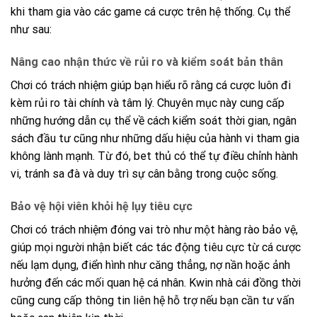
khi tham gia vào các game cá cược trên hệ thống. Cụ thể
như sau:
Nâng cao nhận thức về rủi ro và kiểm soát bản thân
Chơi có trách nhiệm giúp bạn hiểu rõ rằng cá cược luôn đi
kèm rủi ro tài chính và tâm lý. Chuyên mục này cung cấp
những hướng dẫn cụ thể về cách kiểm soát thời gian, ngân
sách đầu tư cũng như những dấu hiệu của hành vi tham gia
không lành mạnh. Từ đó, bet thủ có thể tự điều chỉnh hành
vi, tránh sa đà và duy trì sự cân bằng trong cuộc sống.
Bảo vệ hội viên khỏi hệ lụy tiêu cực
Chơi có trách nhiệm đóng vai trò như một hàng rào bảo vệ,
giúp mọi người nhận biết các tác động tiêu cực từ cá cược
nếu lạm dụng, điển hình như căng thẳng, nợ nần hoặc ảnh
hưởng đến các mối quan hệ cá nhân. Kwin nhà cái đồng thời
cũng cung cấp thông tin liên hệ hỗ trợ nếu bạn cần tư vấn