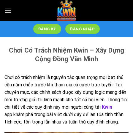
Bỏ
qua
nội
dung
ĐĂNG KÝ
ĐĂNG NHẬP
Chơi Có Trách Nhiệm Kwin – Xây Dựng
Cộng Đồng Văn Minh
Chơi có trách nhiệm là nguyên tắc quan trọng mọi bet thủ
cần nắm chắc trước khi tham gia cá cược trực tuyến. Tại
chuyên mục, các chính sách được xây dựng logic mang đến
môi trường giải trí lành mạnh cho tất cả hội viên. Thông tin
chi tiết về các quy định này mọi người cùng
tải
Kwin
app
khám phá trong bài viết dưới đây để lan tỏa tinh thần
tích cực, tôn trọng lẫn nhau và tuân thủ quy định chung.