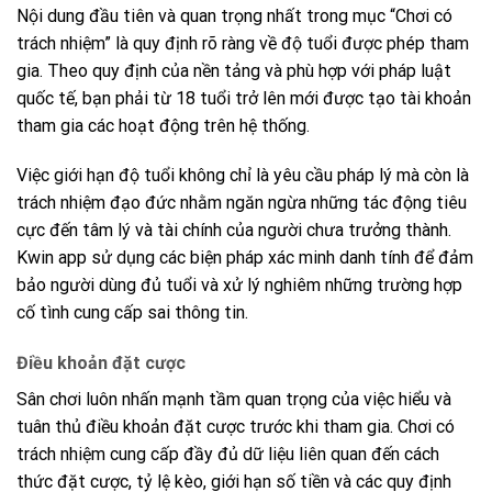
Nội dung đầu tiên và quan trọng nhất trong mục “Chơi có
trách nhiệm” là quy định rõ ràng về độ tuổi được phép tham
gia. Theo quy định của nền tảng và phù hợp với pháp luật
quốc tế, bạn phải từ 18 tuổi trở lên mới được tạo tài khoản
tham gia các hoạt động trên hệ thống.
Việc giới hạn độ tuổi không chỉ là yêu cầu pháp lý mà còn là
trách nhiệm đạo đức nhằm ngăn ngừa những tác động tiêu
cực đến tâm lý và tài chính của người chưa trưởng thành.
Kwin app sử dụng các biện pháp xác minh danh tính để đảm
bảo người dùng đủ tuổi và xử lý nghiêm những trường hợp
cố tình cung cấp sai thông tin.
Điều khoản đặt cược
Sân chơi luôn nhấn mạnh tầm quan trọng của việc hiểu và
tuân thủ điều khoản đặt cược trước khi tham gia. Chơi có
trách nhiệm cung cấp đầy đủ dữ liệu liên quan đến cách
thức đặt cược, tỷ lệ kèo, giới hạn số tiền và các quy định