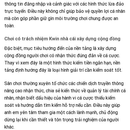
thông tin đăng nhập và cảnh giác với các hình thức lừa đảo
trực tuyến. Điều này không chỉ giúp bảo vệ quyền lợi cá nhân
mà còn góp phần giữ gìn môi trường chơi chung được an
toàn.
Chơi có trách nhiệm Kwin nhà cái xây dựng cộng đồng
Đặc biệt, mục tiêu hướng đến của nền tảng là xây dựng
cộng đồng người chơi có nhận thức đúng đắn về cá cược.
Thay vì xem đây là một hình thức kiếm tiền ngắn hạn, nền
tảng định hướng đây là loại hình giải trí cần kiểm soát tốt.
Sân chơi thường xuyên tổ chức các chiến dịch truyền thông
nâng cao nhận thức, chia sẻ kiến thức về quản lý tài chính cá
nhân, nhận biết dấu hiệu của hành vi cá cược thiếu kiểm
soát và hướng dẫn tìm kiếm hỗ trợ nếu cần. Điều này giúp
anh em yên tâm tham gia một cách lành mạnh, chủ động
dừng lại khi cần thiết và tôn trọng trải nghiệm của người
khác.