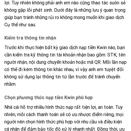
lợi. Tuy nhiên không phải anh em nào cũng thao tác suôn sẻ
không gặp lỗi phát sinh. Dưới đây là những lưu ý quan trọng
giúp bạn tránh những rủi ro không mong muốn khi giao dịch.
Cụ thể như sau:
Kiểm tra thông tin nhận
Trước khi thực hiện bất kỳ giao dịch nạp tiền Kwin nào, bạn
cần kiểm tra kỹ thông tin tài khoản nhận bao gồm: STK, tên
người nhận, nội dung chuyển khoản hoặc mã QR. Mỗi lần nạp
có thể đi kèm thông tin khác nhau, vì vậy anh em tuyệt đối
không sử dụng lại thông tin từ lần trước để tránh chuyển
nhầm.
Chọn phương thức nạp tiền Kwin phù hợp
Nhà cái hỗ trợ nhiều hình thức nạp rất tiện lợi, an toàn. Tuy
nhiên, mỗi cách thanh toán sẽ có ưu nhược điểm riêng, mọi
người nên chọn hình thức phù hợp với nhu cầu và điều kiện
cá nhân để đảm bảo tốc độ xử lý nhanh nhất. Đồng thời, ưu