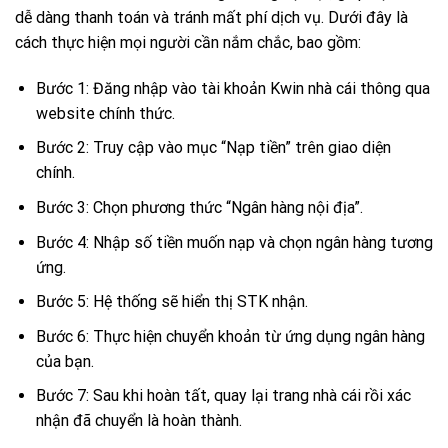
dễ dàng thanh toán và tránh mất phí dịch vụ. Dưới đây là
cách thực hiện mọi người cần nắm chắc, bao gồm:
Bước 1: Đăng nhập vào tài khoản Kwin nhà cái thông qua
website chính thức.
Bước 2: Truy cập vào mục “Nạp tiền” trên giao diện
chính.
Bước 3: Chọn phương thức “Ngân hàng nội địa”.
Bước 4: Nhập số tiền muốn nạp và chọn ngân hàng tương
ứng.
Bước 5: Hệ thống sẽ hiển thị STK nhận.
Bước 6: Thực hiện chuyển khoản từ ứng dụng ngân hàng
của bạn.
Bước 7: Sau khi hoàn tất, quay lại trang nhà cái rồi xác
nhận đã chuyển là hoàn thành.