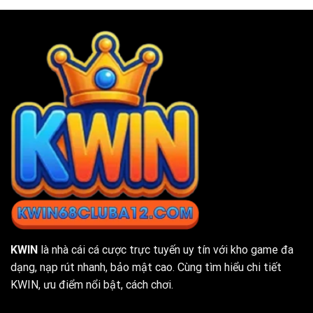
KWIN
là nhà cái cá cược trực tuyến uy tín với kho game đa
dạng, nạp rút nhanh, bảo mật cao. Cùng tìm hiểu chi tiết
KWIN, ưu điểm nổi bật, cách chơi.