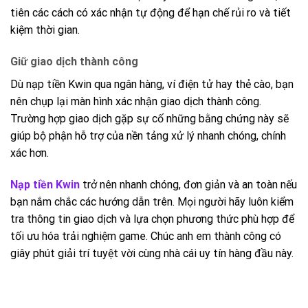
tiên các cách có xác nhận tự động để hạn chế rủi ro và tiết
kiệm thời gian.
Giữ giao dịch thành công
Dù nạp tiền Kwin qua ngân hàng, ví điện tử hay thẻ cào, bạn
nên chụp lại màn hình xác nhận giao dịch thành công.
Trường hợp giao dịch gặp sự cố những bằng chứng này sẽ
giúp bộ phận hỗ trợ của nền tảng xử lý nhanh chóng, chính
xác hơn.
Nạp tiền Kwin
trở nên nhanh chóng, đơn giản và an toàn nếu
bạn nắm chắc các hướng dẫn trên. Mọi người hãy luôn kiểm
tra thông tin giao dịch và lựa chọn phương thức phù hợp để
tối ưu hóa trải nghiệm game. Chúc anh em thành công có
giây phút giải trí tuyệt vời cùng nhà cái uy tín hàng đầu này.