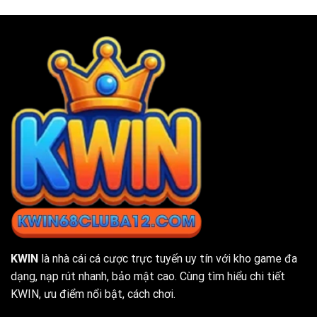
KWIN
là nhà cái cá cược trực tuyến uy tín với kho game đa
dạng, nạp rút nhanh, bảo mật cao. Cùng tìm hiểu chi tiết
KWIN, ưu điểm nổi bật, cách chơi.