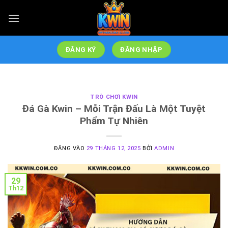
Bỏ
qua
nội
dung
ĐĂNG KÝ
ĐĂNG NHẬP
TRÒ CHƠI KWIN
Đá Gà Kwin – Mỗi Trận Đấu Là Một Tuyệt
Phẩm Tự Nhiên
ĐĂNG VÀO
29 THÁNG 12, 2025
BỞI
ADMIN
29
Th12