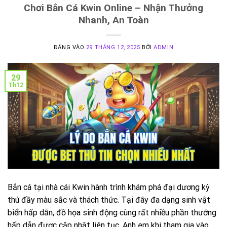
Chơi Bắn Cá Kwin Online – Nhận Thưởng
Nhanh, An Toàn
ĐĂNG VÀO
29 THÁNG 12, 2025
BỞI
ADMIN
29
Th12
Bắn cá tại nhà cái Kwin hành trình khám phá đại dương kỳ
thú đầy màu sắc và thách thức. Tại đây đa dạng sinh vật
biển hấp dẫn, đồ họa sinh động cùng rất nhiều phần thưởng
hấp dẫn được cập nhật liên tục. Anh em khi tham gia vào