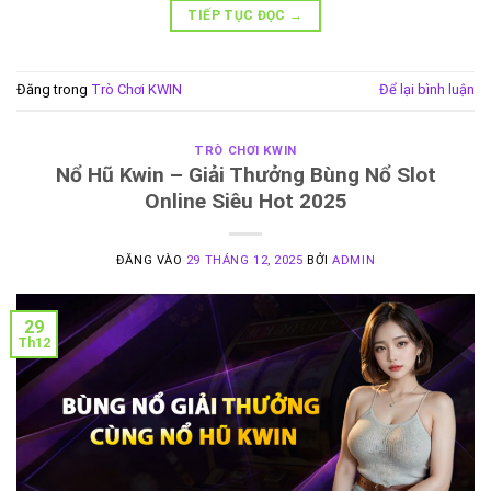
TIẾP TỤC ĐỌC
→
Đăng trong
Trò Chơi KWIN
Để lại bình luận
TRÒ CHƠI KWIN
Nổ Hũ Kwin – Giải Thưởng Bùng Nổ Slot
Online Siêu Hot 2025
ĐĂNG VÀO
29 THÁNG 12, 2025
BỞI
ADMIN
29
Th12