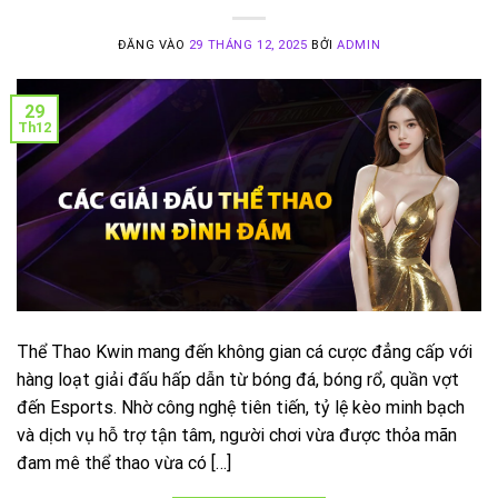
ĐĂNG VÀO
29 THÁNG 12, 2025
BỞI
ADMIN
29
Th12
Thể Thao Kwin mang đến không gian cá cược đẳng cấp với
hàng loạt giải đấu hấp dẫn từ bóng đá, bóng rổ, quần vợt
đến Esports. Nhờ công nghệ tiên tiến, tỷ lệ kèo minh bạch
và dịch vụ hỗ trợ tận tâm, người chơi vừa được thỏa mãn
đam mê thể thao vừa có […]