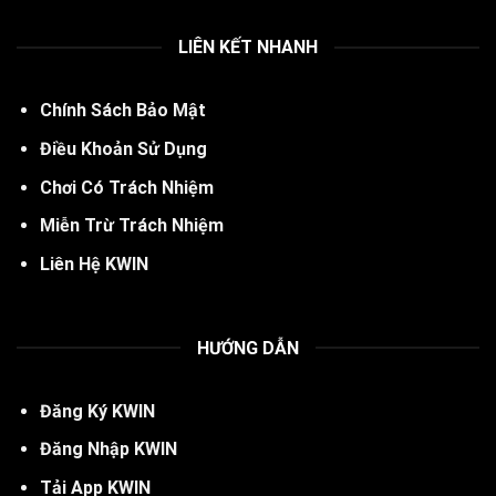
LIÊN KẾT NHANH
Chính Sách Bảo Mật
Điều Khoản Sử Dụng
Chơi Có Trách Nhiệm
Miễn Trừ Trách Nhiệm
Liên Hệ KWIN
HƯỚNG DẪN
Đăng Ký KWIN
Đăng Nhập KWIN
Tải App KWIN