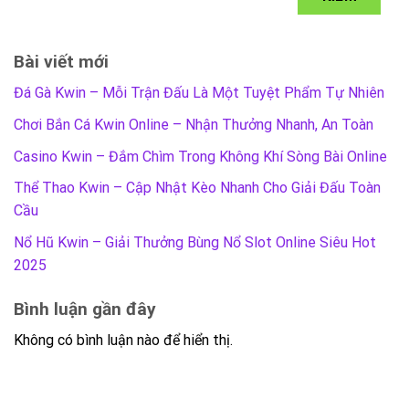
Bài viết mới
Đá Gà Kwin – Mỗi Trận Đấu Là Một Tuyệt Phẩm Tự Nhiên
Chơi Bắn Cá Kwin Online – Nhận Thưởng Nhanh, An Toàn
Casino Kwin – Đắm Chìm Trong Không Khí Sòng Bài Online
Thể Thao Kwin – Cập Nhật Kèo Nhanh Cho Giải Đấu Toàn
Cầu
Nổ Hũ Kwin – Giải Thưởng Bùng Nổ Slot Online Siêu Hot
2025
Bình luận gần đây
Không có bình luận nào để hiển thị.